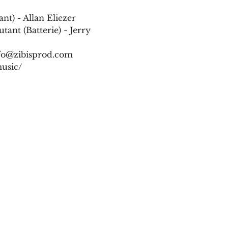
nt) - Allan Eliezer 
tant (Batterie) - Jerry 
nfo@zibisprod.com
usic/