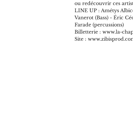
ou redécouvrir ces artis
LINE UP : Amétys Albice 
Vanerot (Bass) - Éric Céd
Farade (percussions)
Billetterie : www.la-ch
Site : www.zibisprod.c