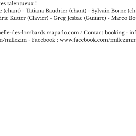
tes talentueux !
(chant) - Tatiana Baudrier (chant) - Sylvain Borne (cha
ric Kutter (Clavier) - Greg Jesbac (Guitare) - Marco Bou
apelle-des-lombards.mapado.com / Contact booking : i
om/millezim - Facebook : www.facebook.com/millezimm