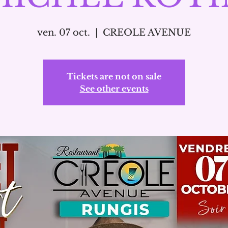
ven. 07 oct.
  |  
CREOLE AVENUE
Tickets are not on sale
See other events