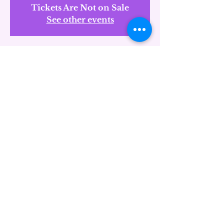
Tickets Are Not on Sale
See other events
Time & Location
11 juin 2021, 01:00
Île-de-France, France
Share this event
© 2026 Zibis Prod' -
Réalisation :
Fabienne Reine